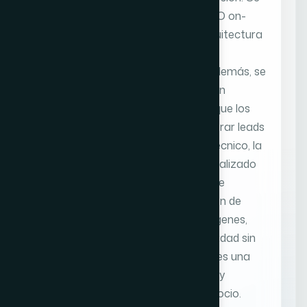
ha trabajado una estrategia de SEO on-
page, optimizando contenidos, arquitectura
y tiempos de carga para mejorar el
posicionamiento en buscadores. Además, se
ha diseñado una llamada a la acción
orientada al contacto, facilitando que los
usuarios puedan interactuar y generar leads
de forma rápida y sencilla. A nivel técnico, la
web cuenta con un backend personalizado
que permite la gestión autónoma de
contenidos, incluyendo la publicación de
noticias y la administración de imágenes,
garantizando flexibilidad y escalabilidad sin
depender de terceros. El resultado es una
web corporativa sólida, optimizada y
preparada para crecer junto al negocio.