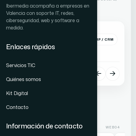
Ibermedia acompaña a empresas en
rendimiento y conversión.
Valencia con soporte IT, redes,
ciberseguridad, web y software a
medida.
FILTRAR PROYECTOS
TODOS
WEB
ECOMMERCE
ERP / CRM
Enlaces rápidos
SEO
INTELIGENCIA ARTIFICIAL
Servicios TIC
03
/
04
Quiénes somos
WEB SEO
Kit Digital
Contacto
Información de contacto
WEB
03
WEB
04