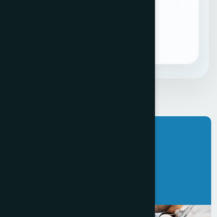
SEO local
Web Corporativa
Ver web
Quiero algo así
Valor real,
trato claro.
Cuéntanos tu caso