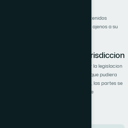
en los supuestos legalmente exigibles.
Tampoco se responsabiliza de los contenidos
enlazados de terceros, cuyos sitios son ajenos a su
control.
Legislacion aplicable y jurisdiccion
Las presentes condiciones se rigen por la legislacion
espanola. Para cualquier controversia que pudiera
derivarse del acceso o uso del sitio web, las partes se
someten a los juzgados y tribunales que
correspondan conforme a derecho.