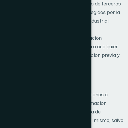
elemento, son titularidad de Ibermedia o de terceros
con autorizacion, y se encuentran protegidos por la
normativa de propiedad intelectual e industrial.
No se permite la reproduccion, distribucion,
comunicacion publica, transformacion o cualquier
otra forma de explotacion sin autorizacion previa y
por escrito del titular correspondiente.
Responsabilidad
Ibermedia no se responsabiliza de los danos o
perjuicios derivados del uso de la informacion
contenida en este sitio web, ni de la falta de
disponibilidad o continuidad tecnica del mismo, salvo